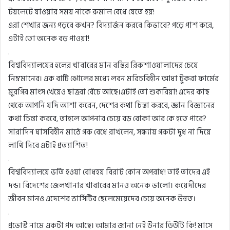
টয়লেটে যাওয়ার সময় নাকে রুমাল বেধে যেতে হয়!
এরা শেখার জন্য পড়বে কখন? বিদ্যার্জন করবে কিভাবে? পড়ে পাশ করে,
এটাই তো অনেক বড় পাওয়া!
.
বিশ্ববিদ্যালয়ের হলের খাবারের মান বস্তির রিকশাওয়ালাদের চেয়ে
নিম্নমানের। এক বাটি ঝোলের মধ্যে লবন মরিচবিহীন আধা টুকরা ফার্মের
মুরগির মাংস খেয়েও ছাত্ররা বেঁচে আছে।এটাই তো শুকরিয়া! এদের কাছ
থেকে আপনি যদি আশা করেন, দেশের কথা চিন্তা করবে, জ্ঞান বিজ্ঞানের
কথা চিন্তা করবে, তাহলে আপনার চেয়ে বড় বোকা আর কে হতে পারে?
সারাদিন ঘাসবিহীন মাঠে গরু বেধে রাখলেন, সন্ধ্যায় গরুটা দুধ না দিয়ে
লাথি দিবে এটাই প্রত্যাশিত!
.
বিশ্ববিদ্যালয়ে ভর্তি হওয়া বোধহয় বিরাট কোন অপরাধ! তাই তাদের এই
দন্ড। বিদেশের জেলখানার খাবারের মানও অনেক ভালো। কয়েদীদের
জীবন মানও এদেশের ভার্সিটির ছেলেমেয়েদের চেয়ে অনেক উন্নত।
.
প্রভোস্ট নামে একটা পদ আছে। আমার জানা নেই উনার ডিউটি কি! মাসে