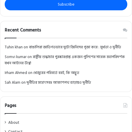
address
Recent Comments
Tuhin khan
on
বাঙালিরা জাতিগতভাবে দুটো জিনিসের পূজা করে : মূর্খতা ও দুর্নীতি
Somvi kumar
on
রাষ্ট্রীয় শুদ্ধাচার পুরস্কারপ্রাপ্ত একজন পুলিশের সাবেক মহাপরিদর্শক
যখন আইনের উর্ধ্বে!
Irham Ahmed
on
খেজুরের পরিবর্তে বরই, কি অদ্ভুত
Sah Alam
on
দুর্নীতির মহোৎসবঃ আকাশপথ ভাড়ায়ও দুর্নীতি
Pages
About
Contact