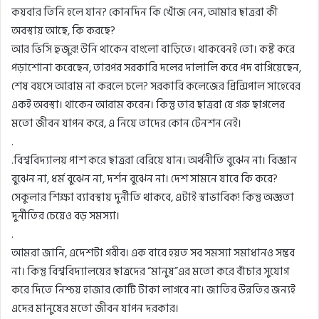
কয়বার তিনি হলে যান? কোনদিন কি খোঁজ নেন, আমার ছাত্ররা কী
অবস্থায় আছে, কি করছে?
আর ভিসি হুজুর! উনি থাকেন বাংলো বাড়িতে। থাকবেনই তো। কষ্ট করে
পড়াশোনা করেছেন, তারপর সরকারি দলের দালালি করে পদ বাগিয়েছেন,
শেষ বয়সে আরাম না করলে চলে? সরকারি কলেজের প্রিন্সিপাল সাহেবের
একই অবস্থা। থাকেন আরাম করেন। কিন্তু তার ছাত্ররা যে গরু ছাগলের
মতো জীবন যাপন করে, এ নিয়ে তাদের কোন টেনশন নেই।
.
.বিশ্ববিদ্যালয় পাশ করে ছাত্ররা বেরিয়ে যান। অর্থনীতি বুঝেন না। বিজ্ঞান
বুঝেন না, ধর্ম বুঝেন না, দর্শন বুঝেন না। দেশ সামনে যাবে কি করে?
সেকুলার শিক্ষা ব্যাবস্থায় দুর্নীতি থাকবে, এটাই স্বাভাবিক! কিন্তু অজ্ঞতা
দুর্নীতির চেয়েও বড় সমস্যা।
.
আমরা জানি, এদেশটা গরীব। এক বারে হয়ত সব সমস্যা সমাধানও সম্ভব
না। কিন্তু বিশ্ববিদ্যালয়ের ছাত্রদের “মানুষ”এর মতো করে বাঁচার সুযোগ
করে দিতে নিশ্চয় হাজার কোটি টাকা লাগবে না। জাতির উন্নতির জন্যই
এদের মানুষের মতো জীবন যাপন দরকার।