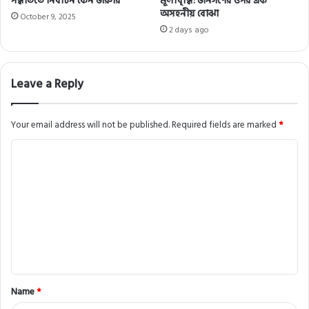
পদ্ধতিতে নির্বাচন কেন জরুরি
মূল্যবৃদ্ধি: জনগণের ওপর এক
অসহনীয় বোঝা
October 9, 2025
2 days ago
Leave a Reply
Your email address will not be published.
Required fields are marked
*
C
o
m
m
e
n
t
Name
*
*