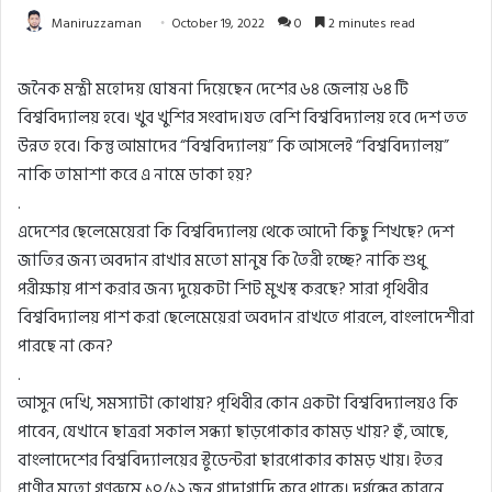
Maniruzzaman
October 19, 2022
0
2 minutes read
জনৈক মন্ত্রী মহোদয় ঘোষনা দিয়েছেন দেশের ৬৪ জেলায় ৬৪ টি
বিশ্ববিদ্যালয় হবে। খুব খুশির সংবাদ।যত বেশি বিশ্ববিদ্যালয় হবে দেশ তত
উন্নত হবে। কিন্তু আমাদের “বিশ্ববিদ্যালয়” কি আসলেই “বিশ্ববিদ্যালয়”
নাকি তামাশা করে এ নামে ডাকা হয়?
.
এদেশের ছেলেমেয়েরা কি বিশ্ববিদ্যালয় থেকে আদৌ কিছু শিখছে? দেশ
জাতির জন্য অবদান রাখার মতো মানুষ কি তৈরী হচ্ছে? নাকি শুধু
পরীক্ষায় পাশ করার জন্য দুয়েকটা শিট মুখস্থ করছে? সারা পৃথিবীর
বিশ্ববিদ্যালয় পাশ করা ছেলেমেয়েরা অবদান রাখতে পারলে, বাংলাদেশীরা
পারছে না কেন?
.
আসুন দেখি, সমস্যাটা কোথায়? পৃথিবীর কোন একটা বিশ্ববিদ্যালয়ও কি
পাবেন, যেখানে ছাত্ররা সকাল সন্ধ্যা ছাড়পোকার কামড় খায়? হুঁ, আছে,
বাংলাদেশের বিশ্ববিদ্যালয়ের স্টুডেন্টরা ছারপোকার কামড় খায়। ইতর
প্রাণীর মতো গণরুমে ১০/১২ জন গাদাগাদি করে থাকে। দুর্গন্ধের কারনে