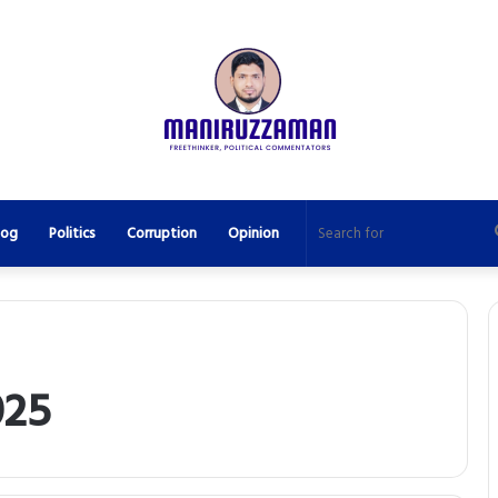
log
Politics
Corruption
Opinion
025