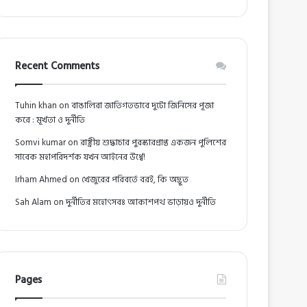
Recent Comments
Tuhin khan
on
বাঙালিরা জাতিগতভাবে দুটো জিনিসের পূজা
করে : মূর্খতা ও দুর্নীতি
Somvi kumar
on
রাষ্ট্রীয় শুদ্ধাচার পুরস্কারপ্রাপ্ত একজন পুলিশের
সাবেক মহাপরিদর্শক যখন আইনের উর্ধ্বে!
Irham Ahmed
on
খেজুরের পরিবর্তে বরই, কি অদ্ভুত
Sah Alam
on
দুর্নীতির মহোৎসবঃ আকাশপথ ভাড়ায়ও দুর্নীতি
Pages