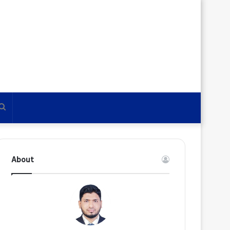
Search
for
About