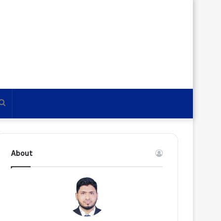
Search
for
About