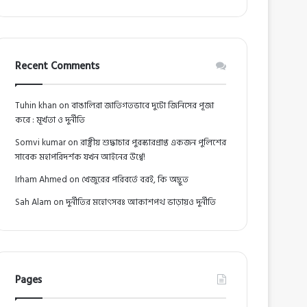
Recent Comments
Tuhin khan
on
বাঙালিরা জাতিগতভাবে দুটো জিনিসের পূজা
করে : মূর্খতা ও দুর্নীতি
Somvi kumar
on
রাষ্ট্রীয় শুদ্ধাচার পুরস্কারপ্রাপ্ত একজন পুলিশের
সাবেক মহাপরিদর্শক যখন আইনের উর্ধ্বে!
Irham Ahmed
on
খেজুরের পরিবর্তে বরই, কি অদ্ভুত
Sah Alam
on
দুর্নীতির মহোৎসবঃ আকাশপথ ভাড়ায়ও দুর্নীতি
Pages