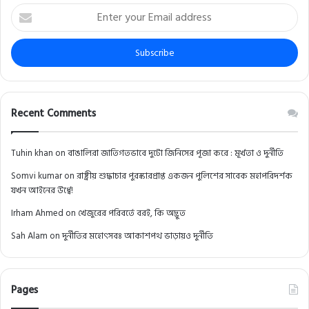
Enter
your
Email
address
Recent Comments
Tuhin khan
on
বাঙালিরা জাতিগতভাবে দুটো জিনিসের পূজা করে : মূর্খতা ও দুর্নীতি
Somvi kumar
on
রাষ্ট্রীয় শুদ্ধাচার পুরস্কারপ্রাপ্ত একজন পুলিশের সাবেক মহাপরিদর্শক
যখন আইনের উর্ধ্বে!
Irham Ahmed
on
খেজুরের পরিবর্তে বরই, কি অদ্ভুত
Sah Alam
on
দুর্নীতির মহোৎসবঃ আকাশপথ ভাড়ায়ও দুর্নীতি
Pages