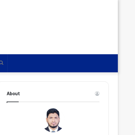
Search
for
About