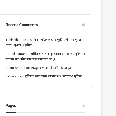
Recent Comments
Tuhin khan
on
বাঙালিরা জাতিগতভাবে দুটো জিনিসের পূজা
করে : মূর্খতা ও দুর্নীতি
Somvi kumar
on
রাষ্ট্রীয় শুদ্ধাচার পুরস্কারপ্রাপ্ত একজন পুলিশের
সাবেক মহাপরিদর্শক যখন আইনের উর্ধ্বে!
Irham Ahmed
on
খেজুরের পরিবর্তে বরই, কি অদ্ভুত
Sah Alam
on
দুর্নীতির মহোৎসবঃ আকাশপথ ভাড়ায়ও দুর্নীতি
Pages