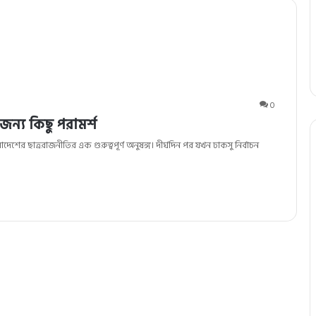
0
ার জন্য কিছু পরামর্শ
ংলাদেশের ছাত্ররাজনীতির এক গুরুত্বপূর্ণ অনুষঙ্গ। দীর্ঘদিন পর যখন ঢাকসু নির্বাচন