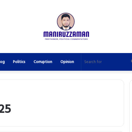
log
Politics
Corruption
Opinion
25