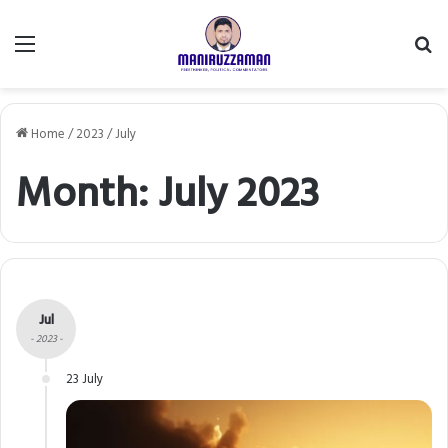
Menu
Se
fo
Home
/
2023
/
July
Month:
July 2023
Jul
- 2023 -
23 July