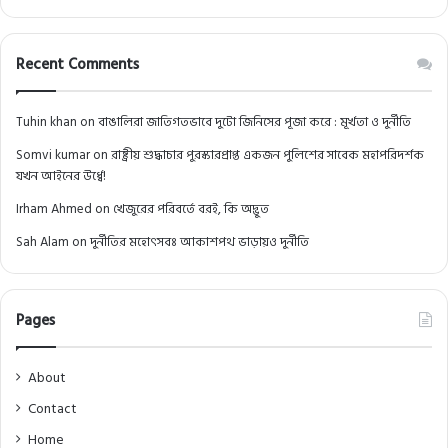
Recent Comments
Tuhin khan
on
বাঙালিরা জাতিগতভাবে দুটো জিনিসের পূজা করে : মূর্খতা ও দুর্নীতি
Somvi kumar
on
রাষ্ট্রীয় শুদ্ধাচার পুরস্কারপ্রাপ্ত একজন পুলিশের সাবেক মহাপরিদর্শক
যখন আইনের উর্ধ্বে!
Irham Ahmed
on
খেজুরের পরিবর্তে বরই, কি অদ্ভুত
Sah Alam
on
দুর্নীতির মহোৎসবঃ আকাশপথ ভাড়ায়ও দুর্নীতি
Pages
About
Contact
Home