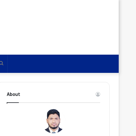
Search
for
About