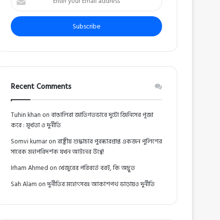
your
Email
address
Recent Comments
Tuhin khan
on
বাঙালিরা জাতিগতভাবে দুটো জিনিসের পূজা
করে : মূর্খতা ও দুর্নীতি
Somvi kumar
on
রাষ্ট্রীয় শুদ্ধাচার পুরস্কারপ্রাপ্ত একজন পুলিশের
সাবেক মহাপরিদর্শক যখন আইনের উর্ধ্বে!
Irham Ahmed
on
খেজুরের পরিবর্তে বরই, কি অদ্ভুত
Sah Alam
on
দুর্নীতির মহোৎসবঃ আকাশপথ ভাড়ায়ও দুর্নীতি