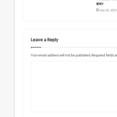
কত?
July 20, 2021
Leave a Reply
Your email address will not be published.
Required fields 
C
o
m
m
e
n
t