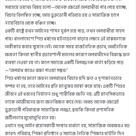
সবচেয়ে ভয়াবহ বিষয় হলো—অনেক ক্ষেত্রেই অপরাধীরা পার পেয়ে যাচ্ছে,
বিচার বিলম্বিত হচ্ছে, আর ভুক্তভোগী পরিবার ভয় ও সামাজিক চাপে
ন্যায়বিচার থেকে বঞ্চিত হচ্ছে।
একটি রাষ্ট্রে যখন আইনের শাসন দুর্বল হয়ে পড়ে, তখন অপরাধীরা সাহস
পায়। বাংলাদেশে শিশু ধর্ষণের ঘটনাগুলো বাড়ার পেছনে এই বাস্তবতাকে
অস্বীকার করার সুযোগ নেই। অনেক সময় রাজনৈতিক প্রভাব, অর্থনৈতিক
ক্ষমতা কিংবা স্থানীয় প্রভাবশালী মহলের কারণে অপরাধীদের বিরুদ্ধে দ্রুত
ব্যবস্থা নেওয়া হয় না। ফলে সমাজে একটি বিপজ্জনক বার্তা ছড়িয়ে পড়ে
—“অপরাধ করেও রক্ষা পাওয়া সম্ভব।”
শিশু ধর্ষণের মতো জঘন্য অপরাধের বিচার যদি দ্রুত ও দৃশ্যমানভাবে
সম্পন্ন না হয়, তবে আইনের প্রতি মানুষের আস্থা কমে যায়। একটি শিশুর
জীবনে এই ধরনের নির্যাতন শুধু শারীরিক ক্ষতি নয়; এটি মানসিকভাবে
তাকে আজীবনের জন্য ক্ষতবিক্ষত করে দেয়। অথচ অনেক ক্ষেত্রেই
ভুক্তভোগী পরিবারকে সামাজিক লজ্জা, হুমকি কিংবা প্রশাসনিক
জটিলতার মুখোমুখি হতে হয়।
এখানে শুধু আইন প্রয়োগকারী সংস্থার ব্যর্থতা নয়, সামাজিক অবক্ষয়ও বড়
কারণ। পরিবার, শিক্ষা প্রতিষ্ঠান ও সমাজে নৈতিক শিক্ষার ঘাটতি দিন