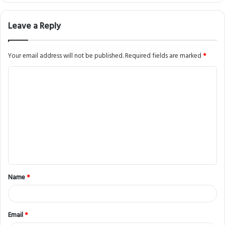
Leave a Reply
Your email address will not be published.
Required fields are marked
*
C
o
m
m
e
n
t
Name
*
*
Email
*