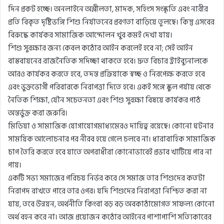
দিন প্রকট হচ্ছে। অনলাইনে অশ্লীলতা, মাদক, সহিংস সংস্কৃতি এবং নারীর
প্রতি বিকৃত দৃষ্টিভঙ্গি শিশু নির্যাতনের প্রবণতা বাড়িয়ে তুলছে। কিন্তু এসবের
বিরুদ্ধে কার্যকর সামাজিক আন্দোলন খুব কমই দেখা যায়।
শিশু সুরক্ষার জন্য কেবল কঠোর আইন করলেই হবে না; সেই আইন
বাস্তবায়নের রাজনৈতিক সদিচ্ছা থাকতে হবে। দ্রুত বিচার ট্রাইব্যুনালকে
আরও কার্যকর করতে হবে, তদন্ত প্রক্রিয়াকে স্বচ্ছ ও নিরপেক্ষ করতে হবে
এবং ভুক্তভোগী পরিবারকে নিরাপত্তা দিতে হবে। একই সঙ্গে স্কুল পর্যায় থেকে
নৈতিক শিক্ষা, যৌন সচেতনতা এবং শিশু সুরক্ষা বিষয়ে কার্যকর পাঠ
অন্তর্ভুক্ত করা জরুরি।
মিডিয়া ও সামাজিক যোগাযোগমাধ্যমেরও দায়িত্ব রয়েছে। কোনো ঘটনার
সাময়িক আলোচনার পর নীরব হয়ে গেলে চলবে না। ধারাবাহিক সামাজিক
চাপ তৈরি করতে হবে যাতে অপরাধীরা কোনোভাবেই প্রভাব খাটিয়ে পার না
পায়।
একটি সভ্য সমাজের পরিচয় নির্ভর করে সে সমাজ তার শিশুদের কতটা
নিরাপদ রাখতে পারে তার ওপর। যদি শিশুদের নিরাপত্তা নিশ্চিত করা না
যায়, তবে উন্নয়ন, অর্থনীতি কিংবা বড় বড় অবকাঠামোগত সাফল্য কোনো
অর্থ বহন করে না। আজ প্রয়োজন কঠোর আইনের পাশাপাশি সত্যিকারের